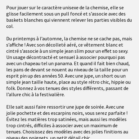
Pour jouer sur le caractère unisexe de la chemise, elle se
glisse facilement sous un pull foncé et s’associe avec des
baskets blanches qui viennent relever les parties visibles du
col.
Du printemps à l’automne, la chemise ne se cache pas, mais
s’affiche ! Avec son décolleté aéré, ce vêtement blanc et
cintré s’associe à un simple jean slim pour un effet so sexy.
Un usage décontracté et sensuel à associer pourquoi pas
avec un chapeau tel un panama. Et quand il fait bien chaud,
les pans de devant se nouent au niveau de la taille pour un
esprit pin up des années 50. Avec une jupe, un short ou un
simple jean taille haute, place au style rétro chic, hippie ou
folk. Donnez à vos tenues des styles différents, passant de
l’allure chic à la festivalière.
Elle sait aussi faire ressortir une jupe de soirée. Avec une
jolie pochette et des escarpins noirs, vous serez parfaite !
Évitez les matières trop satinées, mais aussi les modèles
trop cintrés, difficiles à associer avec un maximum de
tenues. Choisissez des modèles avec des jolies finitions au
niveau des poignets, un petit détail chic…