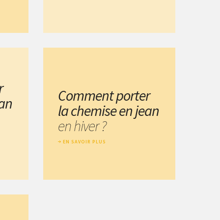
r
Comment porter
ean
la chemise en jean
en hiver ?
EN SAVOIR PLUS