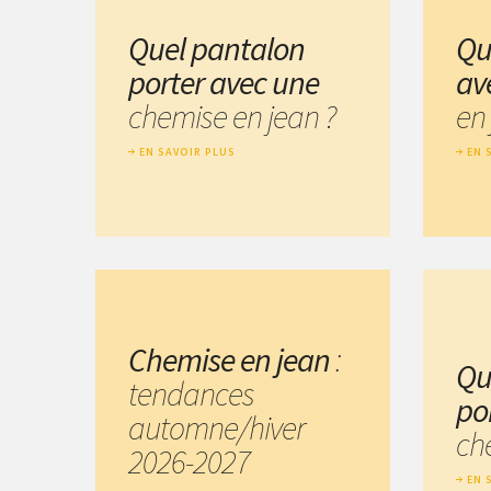
Quel pantalon
Qu
porter avec une
av
chemise en jean ?
en 
EN SAVOIR PLUS
EN 
Chemise en jean
:
Qu
tendances
po
automne/hiver
ch
2026-2027
EN 