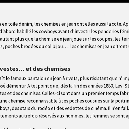
s en toile denim, les chemises en jean ont elles aussi la cote. 
 d’abord habillé les cowboys avant d’investir les penderies fé
 D’autant plus que la chemise en jean joue sur les coupes, les t
res, poches brodées ou col bijou… : les chemises en jean offren
s vestes… et des chemises
naît le fameux pantalon en jean à rivets, plus résistant que n’
issé démentir. A tel point que, dès la fin des années 1880, Levi 
stes et des chemises. Celles-ci sont dans un premier temps fab
, une chemise reconnaissable à ses poches cousues sur la poitrin
oys, des stars du rodéo et des vedettes de cinéma. Il n’en fall
ements autrefois réservés aux hommes, les femmes se sont app