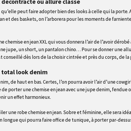
 décontracté ou allure classe
 qu’elle peut faire adopter bien des looks à celle qui la porte.
ean et des baskets, on l’arborera pour les moments de farniente
 chemise en jean XXL qui vous donnera l’air de l’avoir dérobé à
une jupe, un short, un pantalon chino… Pour se donner une allu
est conseillé dès lors de la choisir cintrée et près du corps, de
 total look denim
nim, de haut en bas. Certes, l’on pourra avoir l’air d’une cowgir
ible de porter une chemise en jean avec une jupe denim, fendue
nir un effet harmonieux.
iler une robe chemise en jean. Sobre et féminine, elle sera idéa
an longue qui pourra faire office de tunique, à porter par-dess