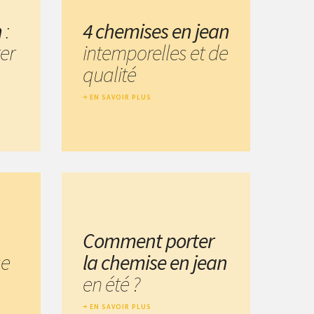
n
:
4 chemises en jean
er
intemporelles et de
qualité
EN SAVOIR PLUS
Comment porter
se
la chemise en jean
en été ?
EN SAVOIR PLUS