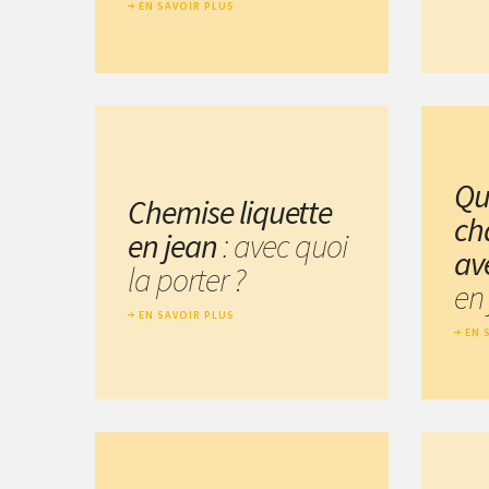
EN SAVOIR PLUS
Qu
Chemise liquette
ch
en jean
: avec quoi
av
la porter ?
en 
EN SAVOIR PLUS
EN 