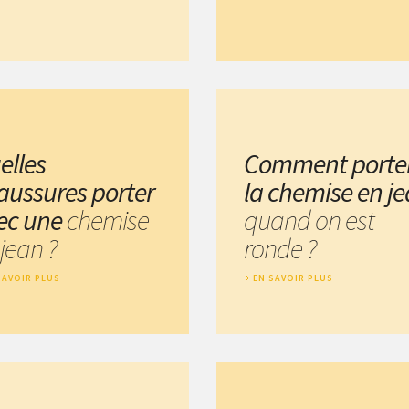
elles
Comment porte
aussures porter
la chemise en j
ec une
chemise
quand on est
jean ?
ronde ?
SAVOIR PLUS
EN SAVOIR PLUS