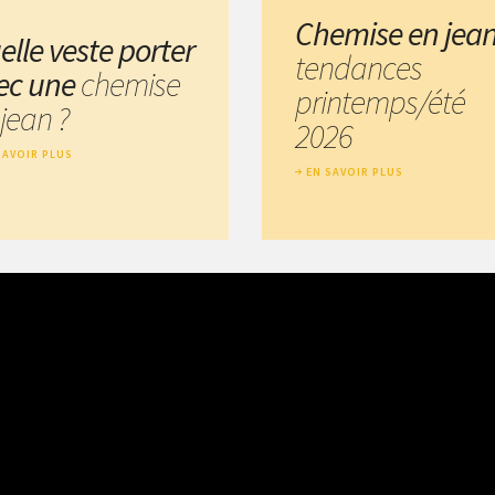
Chemise en jea
elle veste porter
tendances
ec une
chemise
printemps/été
jean ?
2026
SAVOIR PLUS
EN SAVOIR PLUS