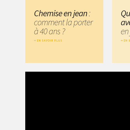
Chemise en jean
:
Qu
comment la porter
av
à 40 ans ?
en 
EN SAVOIR PLUS
EN 