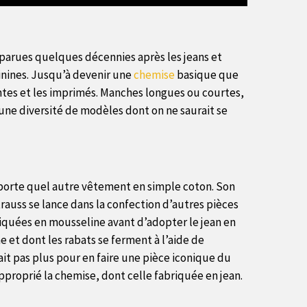
Apparues quelques décennies après les jeans et
minines. Jusqu’à devenir une
chemise
basique que
eintes et les imprimés. Manches longues ou courtes,
t une diversité de modèles dont on ne saurait se
importe quel autre vêtement en simple coton. Son
Strauss se lance dans la confection d’autres pièces
riquées en mousseline avant d’adopter le jean en
e et dont les rabats se ferment à l’aide de
ait pas plus pour en faire une pièce iconique du
roprié la chemise, dont celle fabriquée en jean.