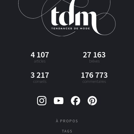
4 107
27 163
articles
brèves
3 217
176 773
conseils
commentaires
À PROPOS
TAGS