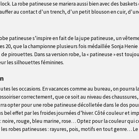
ock. La robe patineuse se mariera aussi bien avec des baskets 
hauffer au contact d'un trench, d'un petit blouson en cuir, d'un
La robe patineuse s’inspire en fait de la jupe patineuse, un vêt
nnées 20, que la championne plusieurs fois médaillée Sonja Hen
e pirouettes. Dans sa version robe, la « patineuse » est toujou
eur les silhouettes féminines.
en
outes les occasions. En vacances comme au bureau, on pourra la
ccessoiriser correctement, que ce soit au niveau des chaussures, 
rra opter pour une robe patineuse décolletée dans le dos pour
bel effet par les froides journées d’hiver. Côté couleur et im
er : noire, rouge, bleu marine, rose… Optez pour la couleur qui 
 les robes patineuses : rayures, pois, motifs en tout genre… Le