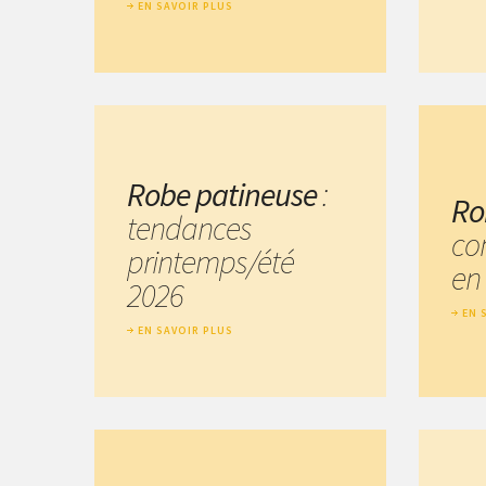
EN SAVOIR PLUS
Robe patineuse
:
Ro
tendances
co
printemps/été
en 
2026
EN 
EN SAVOIR PLUS