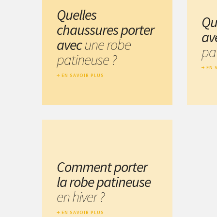
Quelles
Qu
chaussures porter
av
avec
une robe
pa
patineuse ?
EN 
EN SAVOIR PLUS
Comment porter
la robe patineuse
en hiver ?
EN SAVOIR PLUS