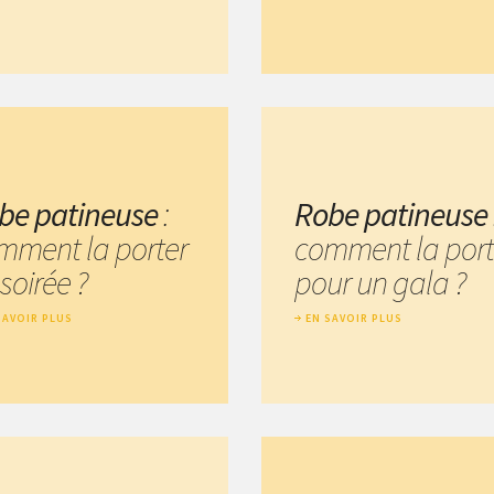
be patineuse
:
Robe patineuse
mment la porter
comment la port
soirée ?
pour un gala ?
SAVOIR PLUS
EN SAVOIR PLUS