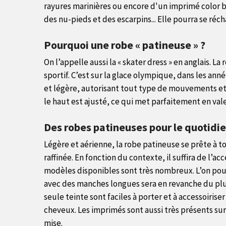
rayures marinières ou encore d'un imprimé color bl
des nu-pieds et des escarpins... Elle pourra se réc
Pourquoi une robe « patineuse » ?
On l’appelle aussi la « skater dress » en anglais. 
sportif. C’est sur la glace olympique, dans les a
et légère, autorisant tout type de mouvements et d
le haut est ajusté, ce qui met parfaitement en val
Des robes patineuses pour le quotidi
Légère et aérienne, la robe patineuse se prête à t
raffinée. En fonction du contexte, il suffira de l’a
modèles disponibles sont très nombreux. L’on pou
avec des manches longues sera en revanche du plus 
seule teinte sont faciles à porter et à accessoiris
cheveux. Les imprimés sont aussi très présents sur
mise.