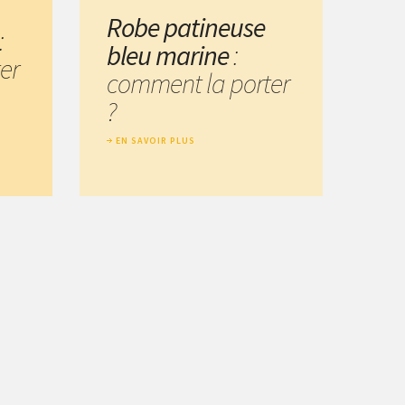
Robe patineuse
:
bleu marine
:
er
comment la porter
?
EN SAVOIR PLUS