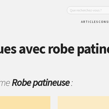
ARTICLES
CONS
ues avec robe patin
hème
Robe patineuse
: