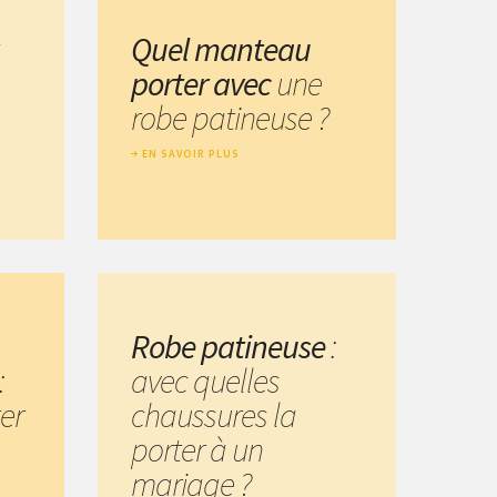
Quel manteau
porter avec
une
robe patineuse ?
EN SAVOIR PLUS
Robe patineuse
:
:
avec quelles
er
chaussures la
porter à un
mariage ?