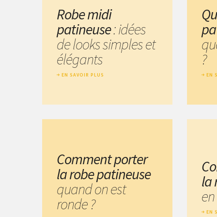
Robe midi
Qu
patineuse
: idées
pa
de looks simples et
qu
élégants
?
EN SAVOIR PLUS
EN 
Comment porter
Co
la robe patineuse
la
quand on est
en 
ronde ?
EN 