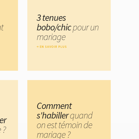
3 tenues
t
bobo/chic
pour un
mariage
EN SAVOIR PLUS
Comment
s'habiller
quand
er
on est témoin de
 ?
mariage ?