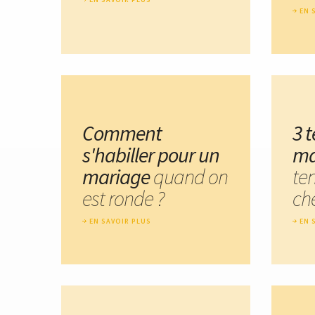
EN 
Comment
3 
s'habiller pour un
ma
mariage
quand on
te
est ronde ?
ch
EN SAVOIR PLUS
EN 