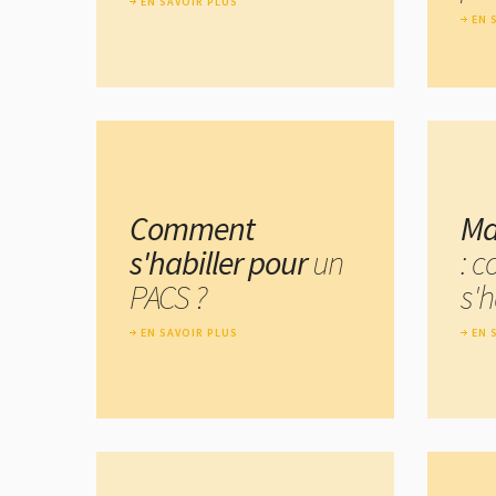
EN SAVOIR PLUS
EN 
Comment
Ma
s'habiller pour
un
: 
PACS ?
s'h
EN SAVOIR PLUS
EN 