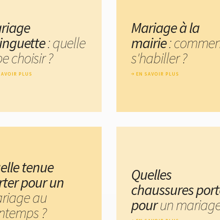
riage
Mariage à la
inguette
: quelle
mairie
: commen
e choisir ?
s'habiller ?
SAVOIR PLUS
EN SAVOIR PLUS
elle tenue
Quelles
rter pour un
chaussures port
riage au
pour
un mariage
intemps ?