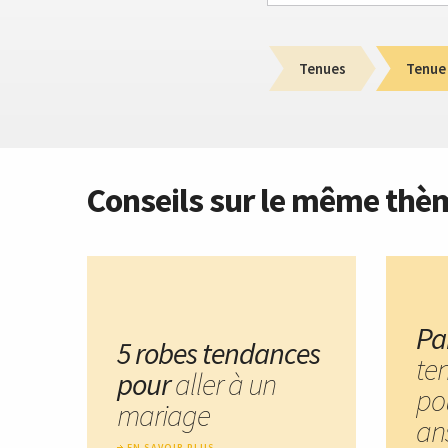
Tenues
Tenue
Conseils sur le même thè
Pa
5 robes tendances
te
pour
aller à un
po
mariage
an
EN SAVOIR PLUS