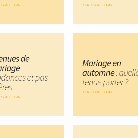
SAVOIR PLUS
EN SAVOIR PLUS
tenues de
Mariage en
riage
automne
: quell
ndances et pas
tenue porter ?
ères
EN SAVOIR PLUS
SAVOIR PLUS