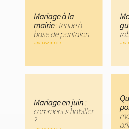
Mariage à la
Ma
mairie
: tenue à
gu
base de pantalon
rob
EN SAVOIR PLUS
EN 
Qu
Mariage en juin
:
po
comment s'habiller
ma
?
pr