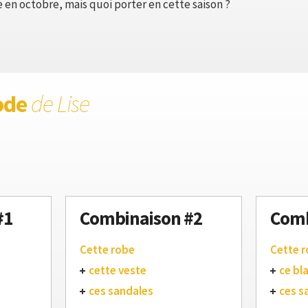
e en octobre, mais quoi porter en cette saison ?
ode
de Lise
#1
Combinaison #2
Comb
Cette robe
Cette 
cette veste
ce bl
ces sandales
ces s