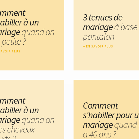
omment
3 tenues de
abiller à un
mariage
à base
riage
quand on
pantalon
 petite ?
EN SAVOIR PLUS
SAVOIR PLUS
omment
Comment
abiller à un
s'habiller pour 
riage
quand on
mariage
quand 
les cheveux
a 40 ans ?
rts ?