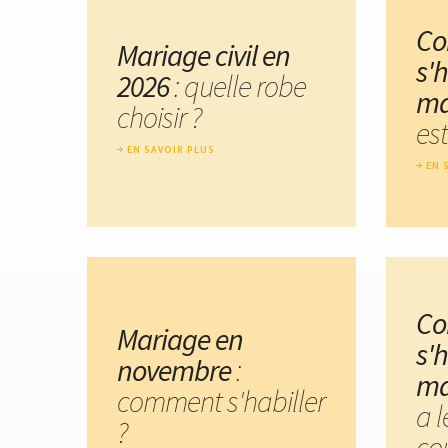
C
Mariage civil en
s'h
2026
: quelle robe
ma
choisir ?
est
EN SAVOIR PLUS
EN 
C
Mariage en
s'h
novembre
:
ma
comment s'habiller
a 
?
cou