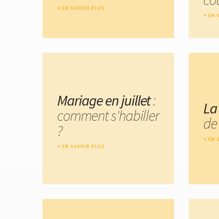
EN SAVOIR PLUS
EN 
Mariage en juillet
:
La
comment s'habiller
de
?
EN 
EN SAVOIR PLUS