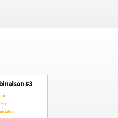
inaison #3
robe
azer
andales