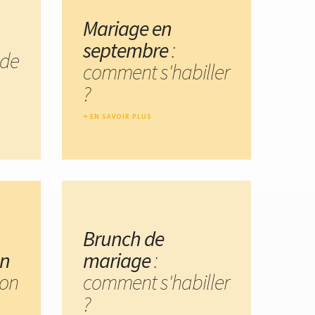
Mariage en
septembre
:
 de
comment s'habiller
?
EN SAVOIR PLUS
Brunch de
un
mariage
:
on
comment s'habiller
?