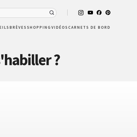
EILS
BRÈVES
SHOPPING
VIDÉOS
CARNETS DE BORD
habiller ?