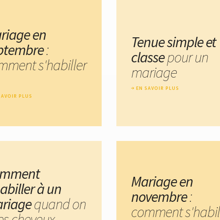
riage en
Tenue simple et
ptembre
:
classe
pour un
mment s'habiller
mariage
EN SAVOIR PLUS
SAVOIR PLUS
omment
Mariage en
abiller à un
novembre
:
riage
quand on
comment s'habil
les cheveux