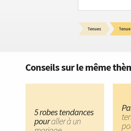
Tenues
Tenue
Conseils sur le même thè
Pa
5 robes tendances
te
pour
aller à un
po
mariage