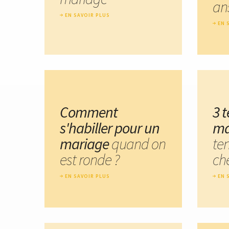
an
EN SAVOIR PLUS
EN 
Comment
3 
s'habiller pour un
ma
mariage
quand on
te
est ronde ?
ch
EN SAVOIR PLUS
EN 