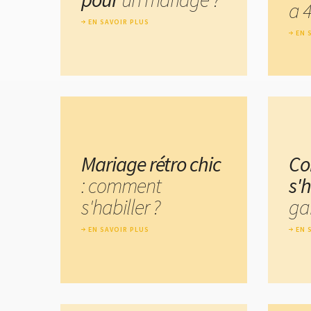
a 4
EN SAVOIR PLUS
EN 
Mariage rétro chic
C
: comment
s'h
s'habiller ?
ga
EN SAVOIR PLUS
EN 