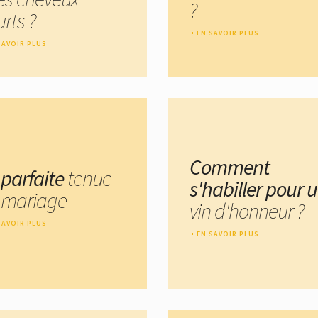
?
rts ?
EN SAVOIR PLUS
SAVOIR PLUS
Comment
 parfaite
tenue
s'habiller pour 
 mariage
vin d'honneur ?
SAVOIR PLUS
EN SAVOIR PLUS