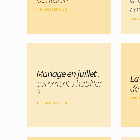
cou
EN SAVOIR PLUS
EN 
Mariage en juillet
:
La
comment s'habiller
de
?
EN 
EN SAVOIR PLUS