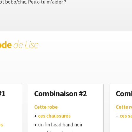
tôt bobo/chic. Peux-tu m'aider ?
ode
de Lise
#1
Combinaison #2
Comb
Cette robe
Cette 
ces chaussures
ces s
es
un fin head band noir