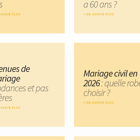
s
a 60 ans ?
SAVOIR PLUS
EN SAVOIR PLUS
tenues de
Mariage civil en
riage
2026
: quelle rob
ndances et pas
choisir ?
ères
EN SAVOIR PLUS
SAVOIR PLUS