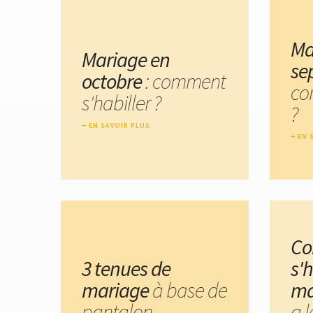
Ma
Mariage en
se
octobre
: comment
co
s'habiller ?
?
EN SAVOIR PLUS
EN 
C
3 tenues de
s'h
mariage
à base de
ma
pantalon
a 