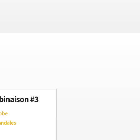
inaison #3
robe
andales