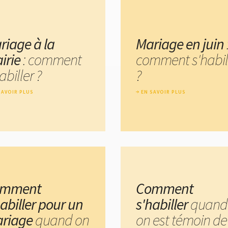
riage à la
Mariage en juin
irie
: comment
comment s'habil
abiller ?
?
SAVOIR PLUS
EN SAVOIR PLUS
omment
Comment
habiller pour un
s'habiller
quand
riage
quand on
on est témoin de