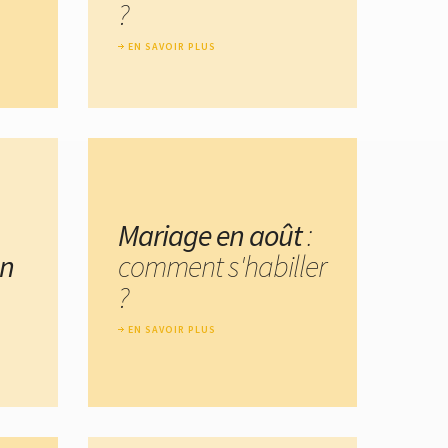
?
EN SAVOIR PLUS
Mariage en août
:
un
comment s'habiller
?
EN SAVOIR PLUS