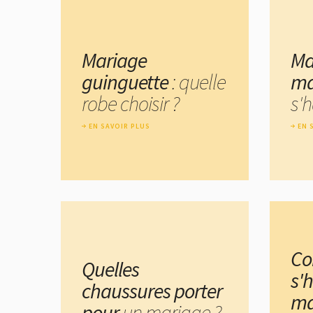
Mariage
Ma
guinguette
: quelle
ma
robe choisir ?
s'h
EN SAVOIR PLUS
EN 
C
Quelles
s'
chaussures porter
ma
pour
un mariage ?