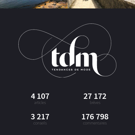
4 107
27 172
articles
brèves
3 217
176 798
conseils
commentaires