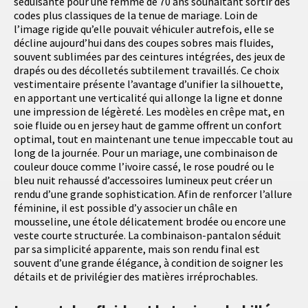
séduisante pour une femme de 70 ans souhaitant sortir des
codes plus classiques de la tenue de mariage. Loin de
l’image rigide qu’elle pouvait véhiculer autrefois, elle se
décline aujourd’hui dans des coupes sobres mais fluides,
souvent sublimées par des ceintures intégrées, des jeux de
drapés ou des décolletés subtilement travaillés. Ce choix
vestimentaire présente l’avantage d’unifier la silhouette,
en apportant une verticalité qui allonge la ligne et donne
une impression de légèreté. Les modèles en crêpe mat, en
soie fluide ou en jersey haut de gamme offrent un confort
optimal, tout en maintenant une tenue impeccable tout au
long de la journée. Pour un mariage, une combinaison de
couleur douce comme l’ivoire cassé, le rose poudré ou le
bleu nuit rehaussé d’accessoires lumineux peut créer un
rendu d’une grande sophistication. Afin de renforcer l’allure
féminine, il est possible d’y associer un châle en
mousseline, une étole délicatement brodée ou encore une
veste courte structurée. La combinaison-pantalon séduit
par sa simplicité apparente, mais son rendu final est
souvent d’une grande élégance, à condition de soigner les
détails et de privilégier des matières irréprochables.