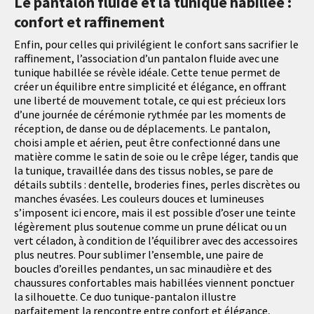
Le pantalon fluide et la tunique habillée :
confort et raffinement
Enfin, pour celles qui privilégient le confort sans sacrifier le
raffinement, l’association d’un pantalon fluide avec une
tunique habillée se révèle idéale. Cette tenue permet de
créer un équilibre entre simplicité et élégance, en offrant
une liberté de mouvement totale, ce qui est précieux lors
d’une journée de cérémonie rythmée par les moments de
réception, de danse ou de déplacements. Le pantalon,
choisi ample et aérien, peut être confectionné dans une
matière comme le satin de soie ou le crêpe léger, tandis que
la tunique, travaillée dans des tissus nobles, se pare de
détails subtils : dentelle, broderies fines, perles discrètes ou
manches évasées. Les couleurs douces et lumineuses
s’imposent ici encore, mais il est possible d’oser une teinte
légèrement plus soutenue comme un prune délicat ou un
vert céladon, à condition de l’équilibrer avec des accessoires
plus neutres. Pour sublimer l’ensemble, une paire de
boucles d’oreilles pendantes, un sac minaudière et des
chaussures confortables mais habillées viennent ponctuer
la silhouette. Ce duo tunique-pantalon illustre
parfaitement la rencontre entre confort et élégance,