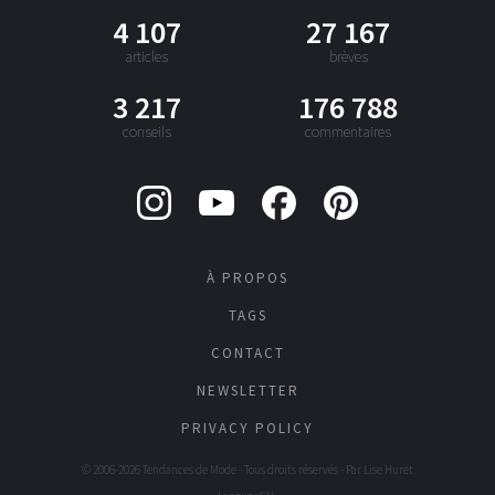
4 107
27 167
articles
brèves
3 217
176 788
conseils
commentaires
À PROPOS
TAGS
CONTACT
NEWSLETTER
PRIVACY POLICY
© 2006-2026 Tendances de Mode - Tous droits réservés - Par
Lise Huret