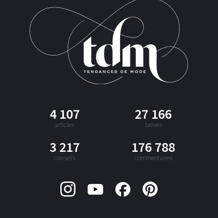
4 107
27 166
articles
brèves
3 217
176 788
conseils
commentaires