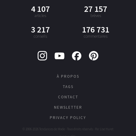
4 107
27 157
articles
brèves
3 217
176 731
conseils
commentaires
À PROPOS
TAGS
CONTACT
NEWSLETTER
PRIVACY POLICY
© 2006-2026 Tendances de Mode - Tous droits réservés - Par
Lise Huret