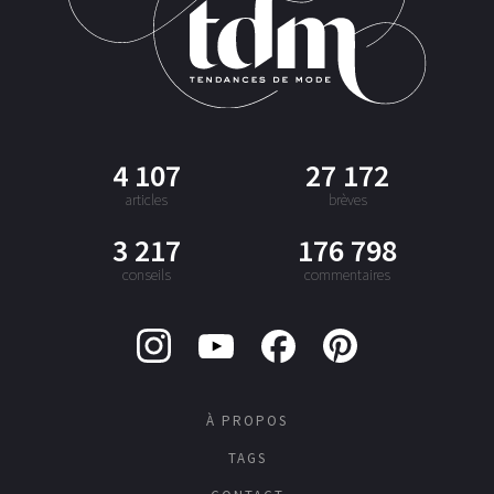
4 107
27 172
articles
brèves
3 217
176 798
conseils
commentaires
À PROPOS
TAGS