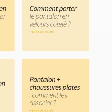
 en
Comment porter
oi
le pantalon en
velours côtelé ?
EN SAVOIR PLUS
Pantalon +
on
chaussures plates
: comment les
associer ?
EN SAVOIR PLUS