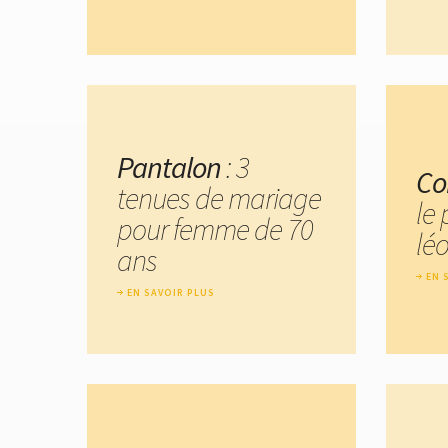
Pantalon
: 3
Co
tenues de mariage
le
pour femme de 70
lé
ans
EN 
EN SAVOIR PLUS