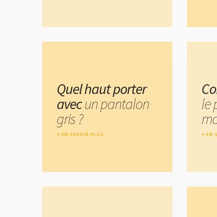
Quel haut porter
Co
avec
un pantalon
le
gris ?
mo
EN SAVOIR PLUS
EN 