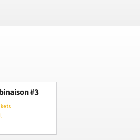
inaison #3
skets
l