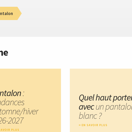
ntalon
me
ntalon
:
Quel haut porte
ndances
avec
un pantalo
tomne/hiver
blanc ?
26-2027
EN SAVOIR PLUS
SAVOIR PLUS