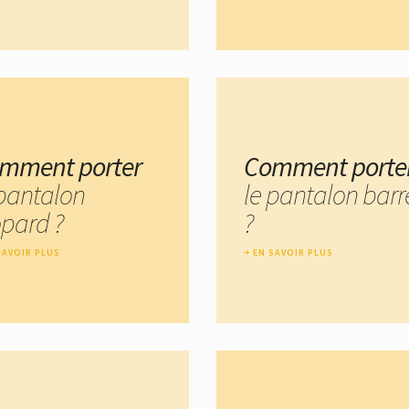
mment porter
Comment porte
 pantalon
le pantalon barr
opard ?
?
SAVOIR PLUS
EN SAVOIR PLUS