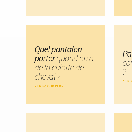
Quel pantalon
Pa
porter
quand on a
co
de la culotte de
?
cheval ?
EN 
EN SAVOIR PLUS