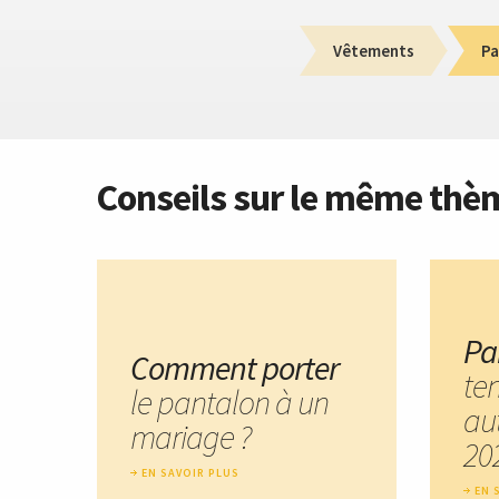
Vêtements
Pa
Conseils sur le même thè
Pa
Comment porter
te
le pantalon à un
au
mariage ?
20
EN SAVOIR PLUS
EN 