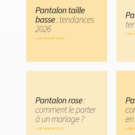
Pantalon taille
Pa
basse
: tendances
te
2026
EN 
EN SAVOIR PLUS
Pantalon rose
:
Pa
comment le porter
co
à un mariage ?
en 
EN SAVOIR PLUS
EN 