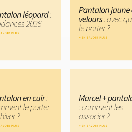
Pantalon jaune
ntalon léopard
:
velours
: avec qu
ndances 2026
le porter ?
SAVOIR PLUS
EN SAVOIR PLUS
ntalon en cuir
:
Marcel + pantal
mment le porter
: comment les
hiver ?
associer ?
SAVOIR PLUS
EN SAVOIR PLUS