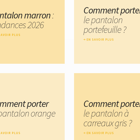
Comment porte
ntalon marron
:
le pantalon
ndances 2026
portefeuille ?
SAVOIR PLUS
EN SAVOIR PLUS
mment porter
Comment porte
 pantalon orange
le pantalon à
carreaux gris ?
SAVOIR PLUS
EN SAVOIR PLUS