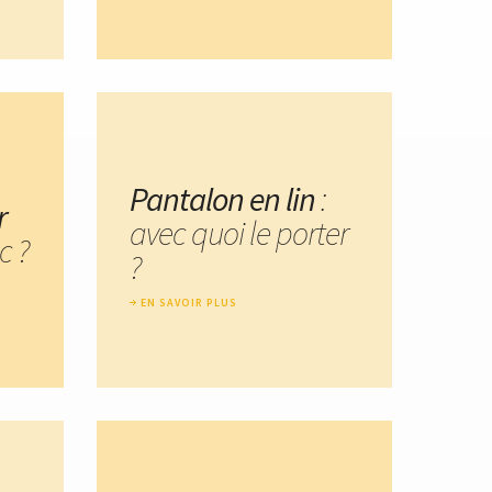
Pantalon en lin
:
r
avec quoi le porter
c ?
?
EN SAVOIR PLUS