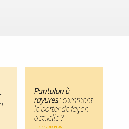
Pantalon à
r
rayures
: comment
n
le porter de façon
actuelle ?
EN SAVOIR PLUS