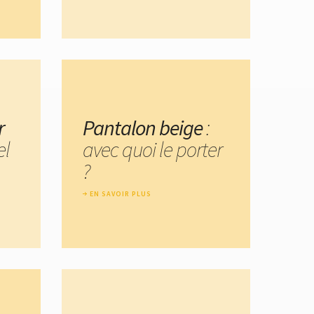
r
Pantalon beige
:
el
avec quoi le porter
?
EN SAVOIR PLUS