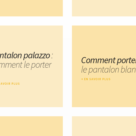
ntalon palazzo
:
Comment porte
mment le porter
le pantalon blan
EN SAVOIR PLUS
SAVOIR PLUS