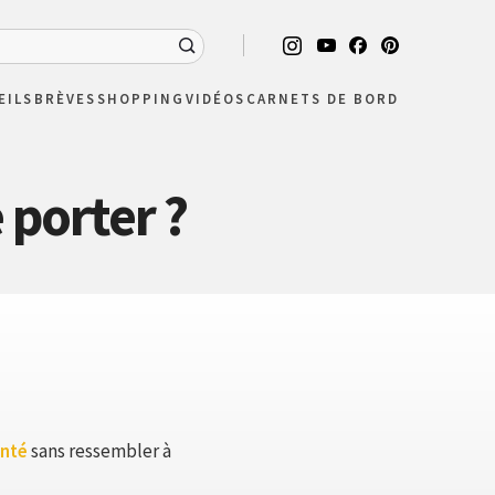
EILS
BRÈVES
SHOPPING
VIDÉOS
CARNETS DE BORD
 porter ?
enté
sans ressembler à