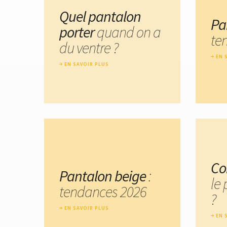
Quel pantalon
Pa
porter
quand on a
te
du ventre ?
EN 
EN SAVOIR PLUS
Co
Pantalon beige
:
le
tendances 2026
?
EN SAVOIR PLUS
EN 