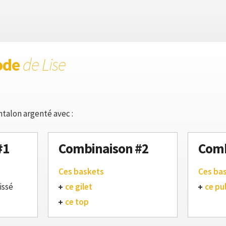
ode
de Lise
ntalon argenté avec :
#1
Combinaison #2
Comb
Ces baskets
Ces ba
issé
ce gilet
ce pul
ce top