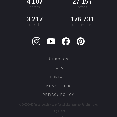
4 107
27 157
articles
brèves
3 217
176 731
conseils
commentaires
À PROPOS
TAGS
CONTACT
NEWSLETTER
PRIVACY POLICY
© 2006-2026 Tendances de Mode - Tous droits réservés - Par
Lise Huret
Langue : CH