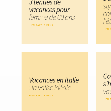
3 tenues de
sty
vacances pour
co
femme de 60 ans
l'é
EN SAVOIR PLUS
EN 
C
Vacances en Italie
s'h
: la valise idéale
va
EN SAVOIR PLUS
EN 