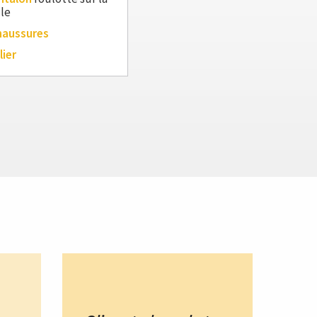
lle
haussures
lier