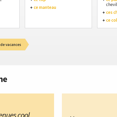
chevi
ce manteau
ces c
ce col
 de vacances
me
tenues cool
,