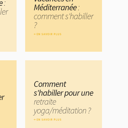
e
:
Méditerranée
:
ler
comment s'habiller
?
EN SAVOIR PLUS
Comment
s'habiller pour une
er
retraite
yoga/méditation ?
EN SAVOIR PLUS