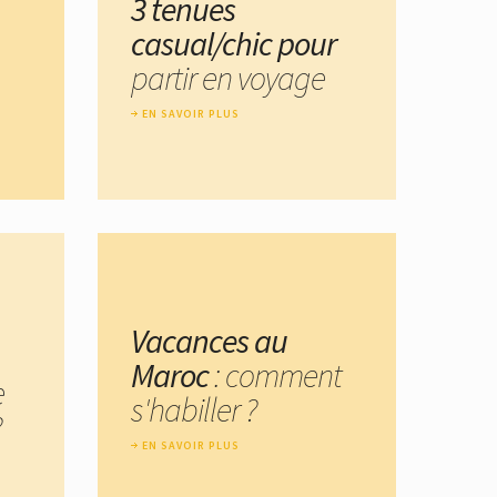
3 tenues
casual/chic pour
partir en voyage
EN SAVOIR PLUS
Vacances au
Maroc
: comment
e
s'habiller ?
?
EN SAVOIR PLUS