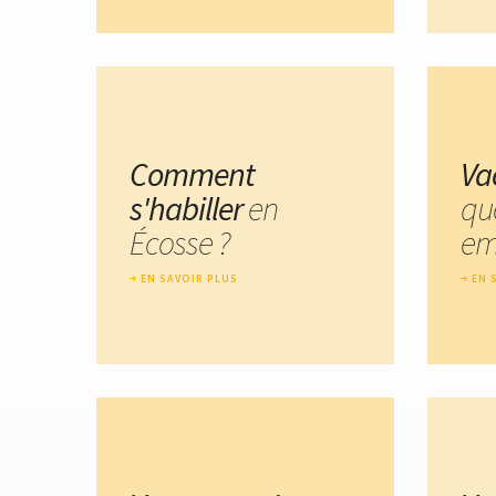
Comment
Va
s'habiller
en
qu
Écosse ?
em
EN SAVOIR PLUS
EN 