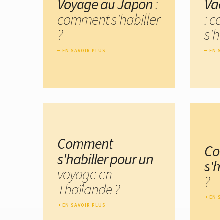
Voyage au Japon
:
Va
comment s'habiller
: 
?
s'h
EN SAVOIR PLUS
EN 
Comment
C
s'habiller pour un
s'
voyage en
?
Thaïlande ?
EN 
EN SAVOIR PLUS