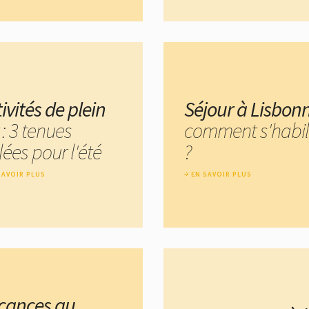
ivités de plein
Séjour à Lisbon
: 3 tenues
comment s'habil
lées pour l'été
?
SAVOIR PLUS
EN SAVOIR PLUS
cances au