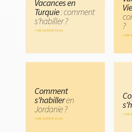
Vacances en
Vi
Turquie
: comment
co
s'habiller ?
?
EN SAVOIR PLUS
EN 
Comment
C
s'habiller
en
s'
Jordanie ?
EN 
EN SAVOIR PLUS