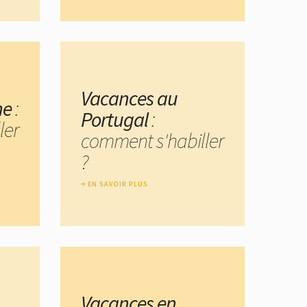
Vacances au
ne
:
Portugal
:
ler
comment s'habiller
?
EN SAVOIR PLUS
Vacances en