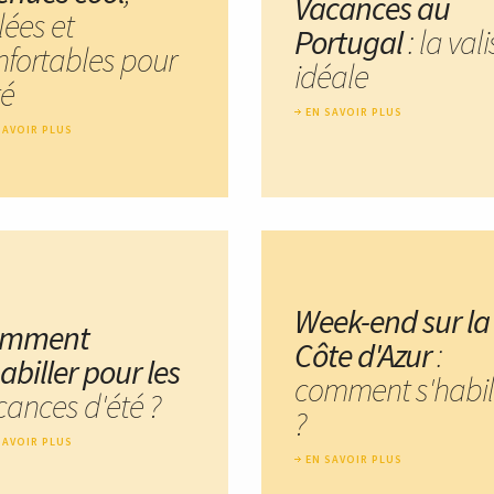
Vacances au
lées et
Portugal
: la val
nfortables pour
idéale
té
EN SAVOIR PLUS
SAVOIR PLUS
Week-end sur la
omment
Côte d'Azur
:
abiller pour les
comment s'habil
cances d'été ?
?
SAVOIR PLUS
EN SAVOIR PLUS