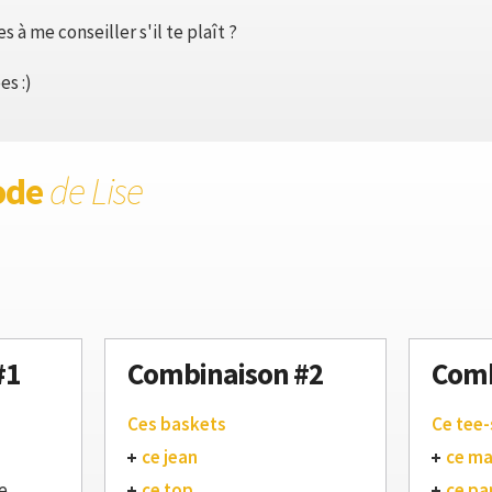
 à me conseiller s'il te plaît ?
es :)
ode
de Lise
#1
Combinaison #2
Comb
Ces baskets
Ce tee-
ce jean
ce m
e
ce top
ce pa