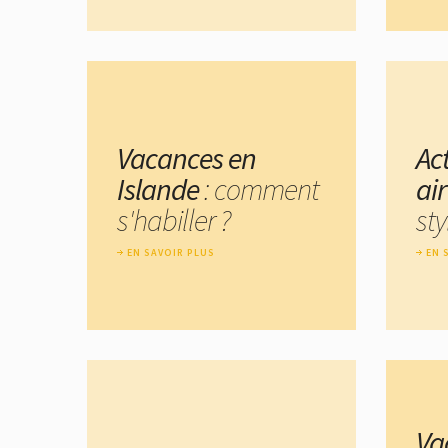
Vacances en
Act
Islande
: comment
air
s'habiller ?
sty
EN SAVOIR PLUS
EN 
Va