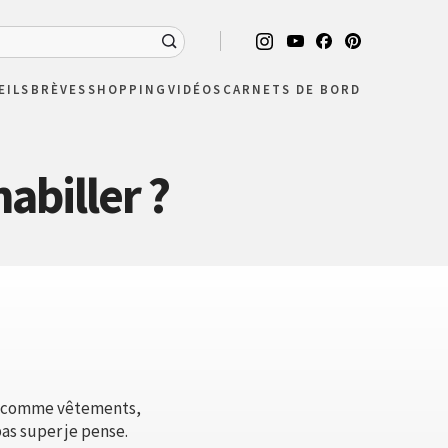
EILS
BRÈVES
SHOPPING
VIDÉOS
CARNETS DE BORD
abiller ?
ter comme vêtements,
pas super je pense.