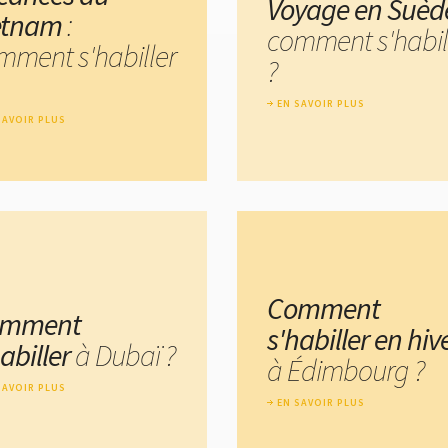
Voyage en Suèd
etnam
:
comment s'habil
mment s'habiller
?
EN SAVOIR PLUS
SAVOIR PLUS
Comment
omment
s'habiller en hiv
habiller
à Dubaï ?
à Édimbourg ?
SAVOIR PLUS
EN SAVOIR PLUS