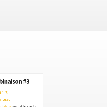
inaison #3
shirt
anteau
ntalon
roulotté sur la