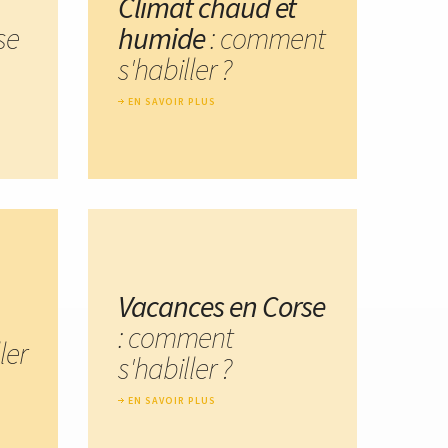
Climat chaud et
ise
humide
: comment
s'habiller ?
EN SAVOIR PLUS
Vacances en Corse
: comment
ler
s'habiller ?
EN SAVOIR PLUS