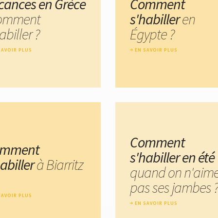
cances en Grèce
Comment
comment
s'habiller
en
abiller ?
Égypte ?
SAVOIR PLUS
EN SAVOIR PLUS
Comment
omment
s'habiller en été
habiller
à Biarritz
quand on n'aim
pas ses jambes 
SAVOIR PLUS
EN SAVOIR PLUS