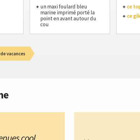
un maxi foulard bleu
ce to
marine imprimé porté la
ce gil
point en avant autour du
cou
 de vacances
me
tenues cool
,