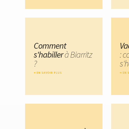
Comment
Va
s'habiller
à Biarritz
: 
?
s'h
EN SAVOIR PLUS
EN 