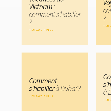
Vo
Vietnam
:
co
comment s'habiller
?
?
EN 
EN SAVOIR PLUS
C
Comment
s'h
s'habiller
à Dubaï ?
à 
EN SAVOIR PLUS
EN 