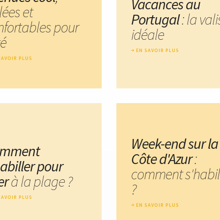
Vacances au
lées et
Portugal
: la val
nfortables pour
idéale
té
EN SAVOIR PLUS
SAVOIR PLUS
Week-end sur la
omment
Côte d'Azur
:
abiller pour
comment s'habil
ler
à la plage ?
?
SAVOIR PLUS
EN SAVOIR PLUS