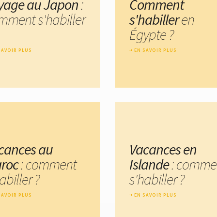
yage au Japon
:
Comment
mment s'habiller
s'habiller
en
Égypte ?
SAVOIR PLUS
EN SAVOIR PLUS
cances au
Vacances en
roc
: comment
Islande
: comme
abiller ?
s'habiller ?
SAVOIR PLUS
EN SAVOIR PLUS