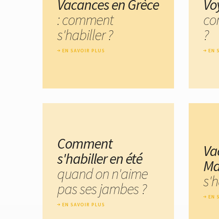
Vacances en Grèce
Vo
: comment
co
s'habiller ?
?
EN SAVOIR PLUS
EN 
Comment
Va
s'habiller en été
Ma
quand on n'aime
s'h
pas ses jambes ?
EN 
EN SAVOIR PLUS