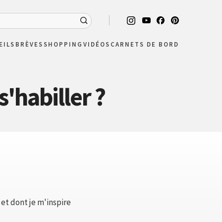
EILS
BRÈVES
SHOPPING
VIDÉOS
CARNETS DE BORD
'habiller ?
 et dont je m'inspire