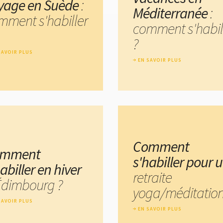
yage en Suède
:
Méditerranée
:
mment s'habiller
comment s'habil
?
SAVOIR PLUS
EN SAVOIR PLUS
Comment
omment
s'habiller pour 
abiller en hiver
retraite
Édimbourg ?
yoga/méditation
SAVOIR PLUS
EN SAVOIR PLUS