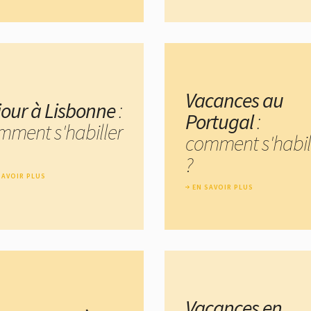
Vacances au
jour à Lisbonne
:
Portugal
:
mment s'habiller
comment s'habil
?
SAVOIR PLUS
EN SAVOIR PLUS
Vacances en