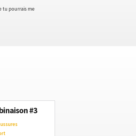
e tu pourrais me
inaison #3
aussures
ort