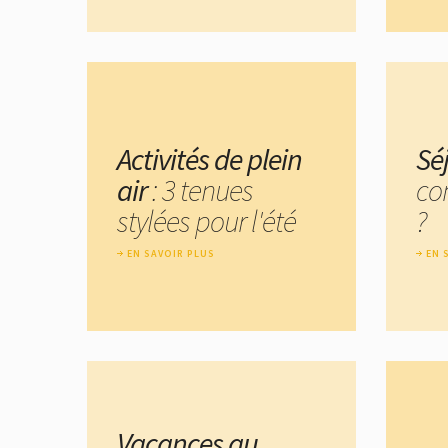
Activités de plein
Sé
air
: 3 tenues
co
stylées pour l'été
?
EN SAVOIR PLUS
EN 
Vacances au