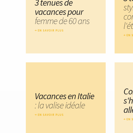
3 tenues de
sty
vacances pour
co
femme de 60 ans
l'é
EN SAVOIR PLUS
EN 
C
Vacances en Italie
s'h
: la valise idéale
al
EN SAVOIR PLUS
EN 