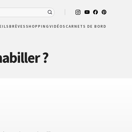
EILS
BRÈVES
SHOPPING
VIDÉOS
CARNETS DE BORD
abiller ?