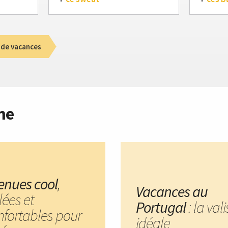
 de vacances
me
tenues cool
,
Vacances au
lées et
Portugal
: la val
nfortables pour
idéale