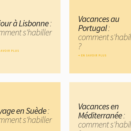
Vacances au
jour à Lisbonne
:
Portugal
:
mment s'habiller
comment s'habil
?
SAVOIR PLUS
EN SAVOIR PLUS
Vacances en
yage en Suède
:
Méditerranée
:
mment s'habiller
comment s'habil