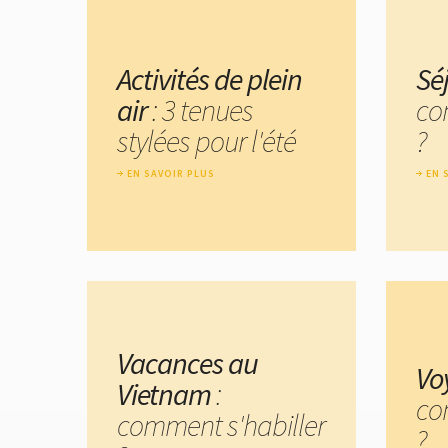
Activités de plein
Sé
air
: 3 tenues
co
stylées pour l'été
?
EN SAVOIR PLUS
EN 
Vacances au
Vo
Vietnam
:
co
comment s'habiller
?