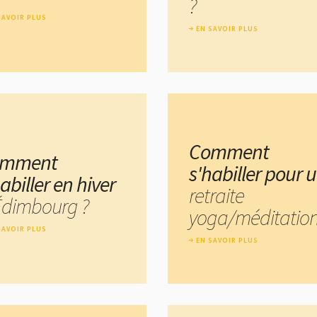
?
SAVOIR PLUS
EN SAVOIR PLUS
Comment
omment
s'habiller pour 
abiller en hiver
retraite
Édimbourg ?
yoga/méditation
SAVOIR PLUS
EN SAVOIR PLUS