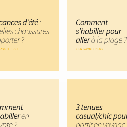
cances d'été
:
Comment
elles chaussures
s'habiller pour
porter ?
aller
à la plage ?
SAVOIR PLUS
EN SAVOIR PLUS
omment
3 tenues
habiller
en
casual/chic pou
ypte ?
partir en voyage