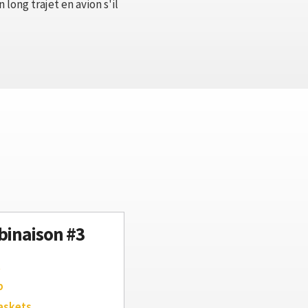
long trajet en avion s'il
inaison #3
t
p
askets