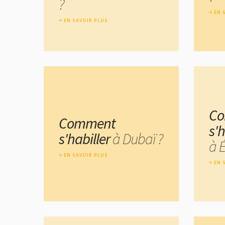
?
EN 
EN SAVOIR PLUS
C
Comment
s'h
s'habiller
à Dubaï ?
à 
EN SAVOIR PLUS
EN 