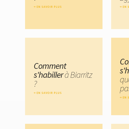
EN SAVOIR PLUS
EN 
C
Comment
s'h
s'habiller
à Biarritz
qu
?
pa
EN SAVOIR PLUS
EN 