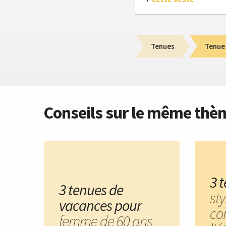
Tenues
Tenue
Conseils sur le même thè
3 
3 tenues de
sty
vacances pour
co
femme de 60 ans