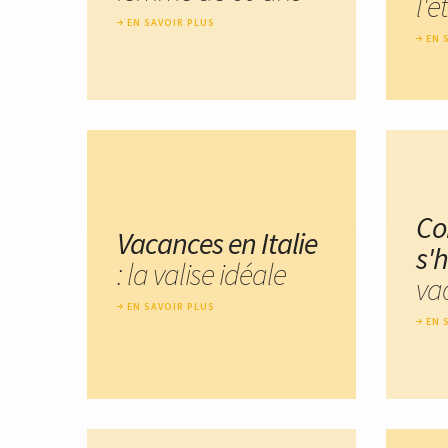
l'é
EN SAVOIR PLUS
EN 
C
Vacances en Italie
s'h
: la valise idéale
va
EN SAVOIR PLUS
EN 