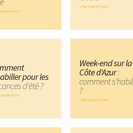
té
EN SAVOIR PLUS
SAVOIR PLUS
Week-end sur la
omment
Côte d'Azur
:
abiller pour les
comment s'habil
cances d'été ?
?
SAVOIR PLUS
EN SAVOIR PLUS