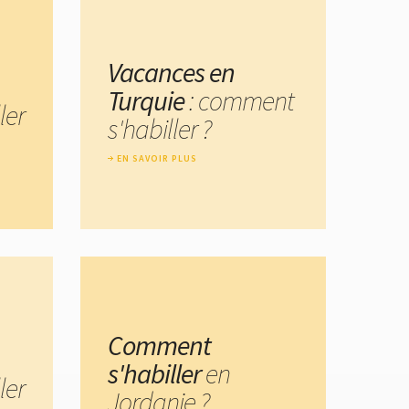
Vacances en
Turquie
: comment
ler
s'habiller ?
EN SAVOIR PLUS
Comment
s'habiller
en
ler
Jordanie ?