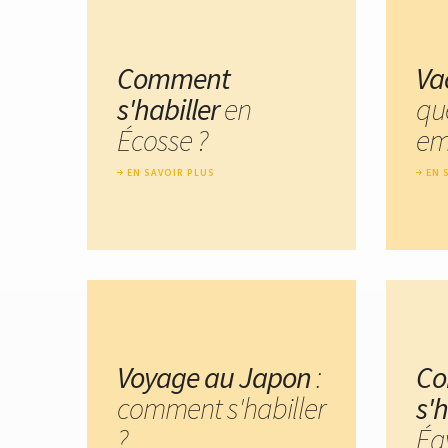
Comment
Va
s'habiller
en
qu
Écosse ?
em
EN SAVOIR PLUS
EN 
Voyage au Japon
:
C
comment s'habiller
s'
?
Ég