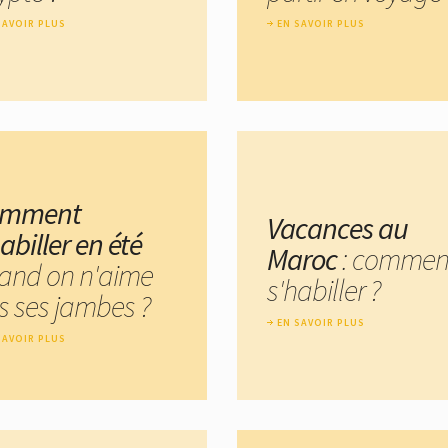
SAVOIR PLUS
EN SAVOIR PLUS
omment
Vacances au
abiller en été
Maroc
: commen
and on n'aime
s'habiller ?
s ses jambes ?
EN SAVOIR PLUS
SAVOIR PLUS