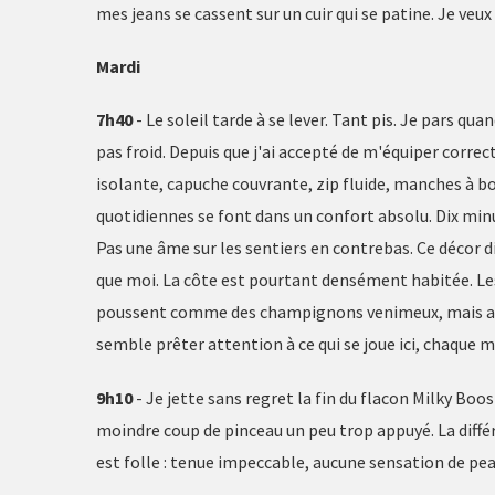
mes jeans se cassent sur un cuir qui se patine. Je veu
Mardi
7h40
- Le soleil tarde à se lever. Tant pis. Je pars qua
pas froid. Depuis que j'ai accepté de m'équiper corr
isolante, capuche couvrante, zip fluide, manches à 
quotidiennes se font dans un confort absolu. Dix minut
Pas une âme sur les sentiers en contrebas. Ce décor d
que moi. La côte est pourtant densément habitée. Les v
poussent comme des champignons venimeux, mais auc
semble prêter attention à ce qui se joue ici, chaque m
9h10
- Je jette sans regret la fin du flacon Milky Boos
moindre coup de pinceau un peu trop appuyé. La diffé
est folle : tenue impeccable, aucune sensation de peau