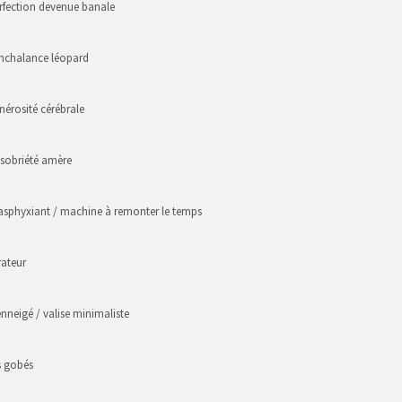
erfection devenue banale
onchalance léopard
nérosité cérébrale
 sobriété amère
asphyxiant / machine à remonter le temps
rateur
neigé / valise minimaliste
s gobés