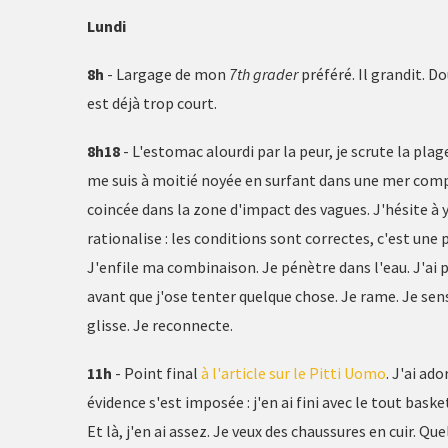
Lundi
8h
- Largage de mon
7th grader
préféré. Il grandit. 
est déjà trop court.
8h18
- L'estomac alourdi par la peur, je scrute la plage
me suis à moitié noyée en surfant dans une mer comp
coincée dans la zone d'impact des vagues. J'hésite à y
rationalise : les conditions sont correctes, c'est une p
J'enfile ma combinaison. Je pénètre dans l'eau. J'ai 
avant que j'ose tenter quelque chose. Je rame. Je sens
glisse. Je reconnecte.
11h
- Point final
à l'article sur le Pitti Uomo
. J'ai ad
évidence s'est imposée : j'en ai fini avec le tout baske
Et là, j'en ai assez. Je veux des chaussures en cuir. Q