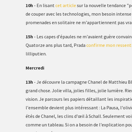
10h
- En lisant
cet article
sur la nouvelle tendance "p
de couper avec les technologies, mon besoin intense
promenades en solitaire ne m'appartiennent pas vr
15h
- Les capes d'épaules ne m'avaient guère convai
Quatorze ans plus tard, Prada
confirme mon ressenti
lilliputien.
Mercredi
13h
- Je découvre la campagne Chanel de Matthieu Bla
grand chose. Jolie villa, jolies filles, jolie lumière. 
vision. Je parcours les papiers détaillant les inspira
l'ensemble devient plus intéressant : La Pausa, l'olivie
étés de Chanel, les clins d'œil à Schall. Seulement vo
comme un tableau. Si on a besoin de l'explication pou