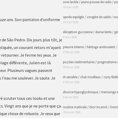
voie lactée / jeune pousse de radis / p
19 mars 2026
apnée espiègle / congère de sable / n
Douze ans. Son pantalon d'uniforme
15 mars 2026
déception guccienne / danse lente / gé
6 mars 2026
 de São Pedro. Dix jours plus tôt, je
liquée, un courant retors m'ayant
pieuvre interne / héritage ambivalent /
27 février 2026
 retourner. Je ferme les yeux. Je
puzzles vestimentaires / pragmatisme 
lage différente, Julien est là.
20 février 2026
peur. Plusieurs vagues passent
IA sensible / chat moelleux / curry fédé
 l'eau me soulever. Je saute. Je
13 février 2026
divorce hypoglycémique / mensonge en
6 février 2026
oré scruter tous ces looks et une
ts. Vingt ans que je ne porte que ça.
routine matinale / Dior incarné / Oreo
29 janvier 2026
uelque chose de robuste. Je veux que