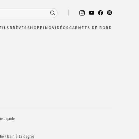
EILS
BRÈVES
SHOPPING
VIDÉOS
CARNETS DE BORD
ie liquide
ié / bain à 13 degrés