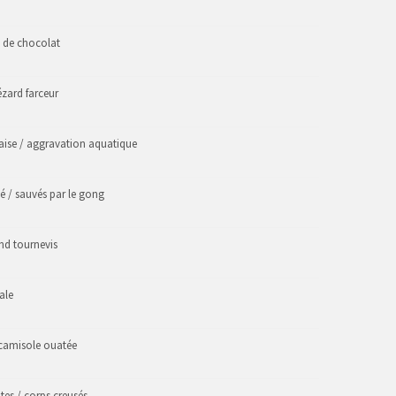
ie de chocolat
ézard farceur
gaise / aggravation aquatique
 / sauvés par le gong
and tournevis
ale
/ camisole ouatée
tes / corps creusés