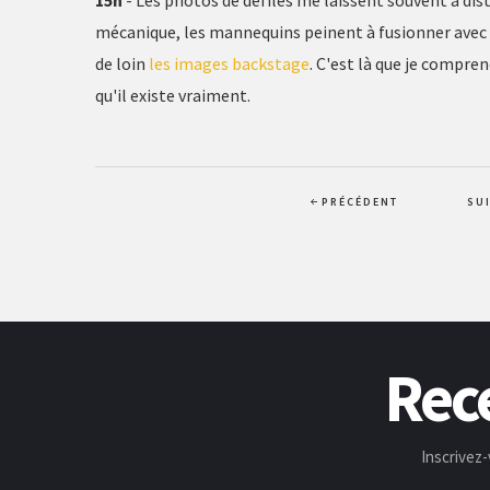
15h
- Les photos de défilés me laissent souvent à di
mécanique, les mannequins peinent à fusionner avec l
de loin
les images backstage
. C'est là que je compre
qu'il existe vraiment.
PRÉCÉDENT
SU
Rece
Inscrivez-