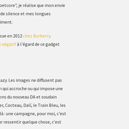
oetcore", je réalise que mon envie
 de silence et mes longues
aiment.
ncue en 2012
chez Burberry
.
 négatif
à l'égard de ce gadget
zy. Les images ne diffusent pas
Rien qui accroche ou qui impose une
tions du nouveau DA et soudain
r, Cocteau, Dalí, le Train Bleu, les
ilà : une campagne, pour moi, c'est
r ressentir quelque chose, c'est