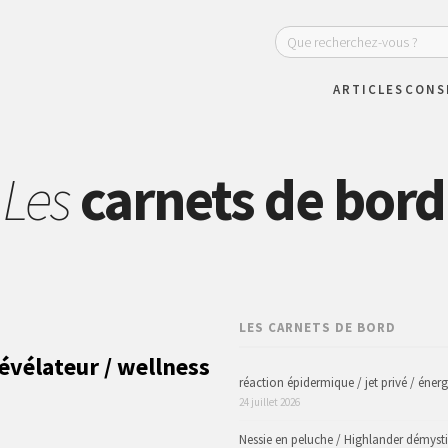
ARTICLES
CONS
Les
carnets de bord
LES CARNETS DE BORD
évélateur / wellness
réaction épidermique / jet privé / énerg
24 juillet 2026
Nessie en peluche / Highlander démystif