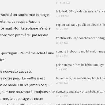
17 juillet 2026
la folle du SPM / vide nécessaire / env
arrache à un cauchemar étrange :
3 juillet 2026
'éteins. Je respire. Aucune
cap ou pas cap / poséidon altruiste / l
îte mail. Mon téléphone n'entre
26 juin 2026
 fonction première : passer des
frontières floues / nonchalance portu
19 juin 2026
compte à rebours / mollet endommagé
ais-portugais. J'ai même acheté une
12 juin 2026
ixe.
peine animale / tendre hésitation / gr
5 juin 2026
 les nouveaux gadgets
de notre peau. Le
wellness
est
fessier sacré / ange-poulpe / houle luté
29 mai 2026
s de mode. On n'a jamais ce qu'il
oujours une nouveauté, toujours plus
comtesse anglaise / orteils frétillants 
22 mai 2026
iderme, le boostage de notre
verveine citronnée / paraboot trop peti