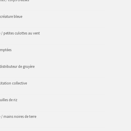
 créature bleue
e / petites culottes au vent
domptées
 distributeur de gruyère
itation collective
illes de riz
 / mains noires de terre