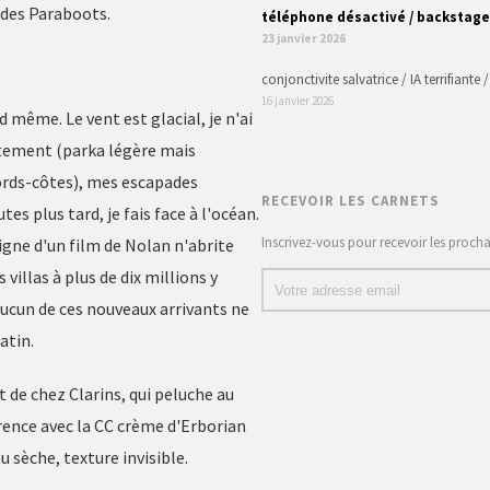
x des Paraboots.
téléphone désactivé / backstage
23 janvier 2026
conjonctivite salvatrice / IA terrifiante
16 janvier 2026
nd même. Le vent est glacial, je n'ai
ectement (parka légère mais
bords-côtes), mes escapades
RECEVOIR LES CARNETS
es plus tard, je fais face à l'océan.
Inscrivez-vous pour recevoir les proch
igne d'un film de Nolan n'abrite
illas à plus de dix millions y
un de ces nouveaux arrivants ne
atin.
t de chez Clarins, qui peluche au
rence avec la CC crème d'Erborian
 sèche, texture invisible.