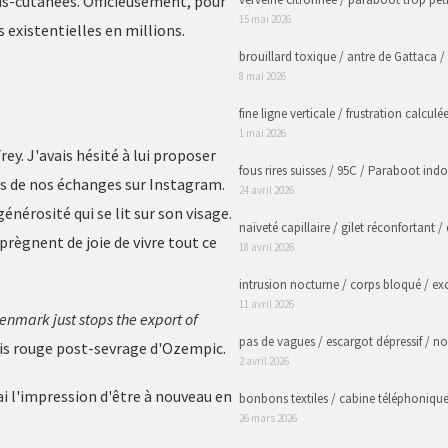
us-cutanées. Officieusement, pour
15 mai 2026
 existentielles en millions.
brouillard toxique / antre de Gattaca /
8 mai 2026
fine ligne verticale / frustration calculé
1 mai 2026
ey. J'avais hésité à lui proposer
fous rires suisses / 95C / Paraboot in
rs de nos échanges sur Instagram.
24 avril 2026
nérosité qui se lit sur son visage.
naïveté capillaire / gilet réconfortant /
règnent de joie de vivre tout ce
18 avril 2026
intrusion nocturne / corps bloqué / exc
11 avril 2026
enmark just stops the export of
pas de vagues / escargot dépressif / nou
tapis rouge post-sevrage d'Ozempic.
2 avril 2026
ai l'impression d'être à nouveau en
bonbons textiles / cabine téléphonique
26 mars 2026