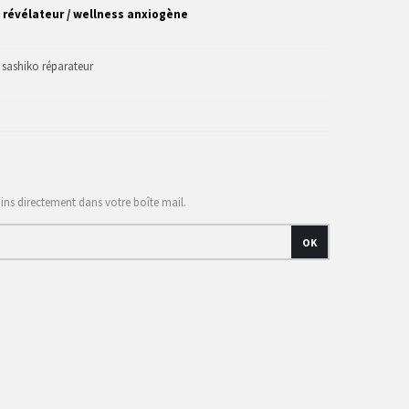
 révélateur / wellness anxiogène
 / sashiko réparateur
ains directement dans votre boîte mail.
OK