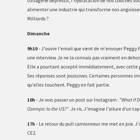
collagène dépressif, l'hydratation de nos couches so
alimenter une industrie qui transforme nos angoisses
Milliards ?
Dimanche
9h10
- J'ouvre l'email que vient de m'envoyer Peggy Fr
une interview. Je ne la connais pas vraiment en deho
Elle a pourtant accepté immédiatement, avec cette gé
Ses réponses sont jouissives. Certaines personnes imp
qu'elles touchent. Peggy en fait partie.
10h
- Je vois passer un post sur Instagram :
"What if D
Ozempic to the US?"
. Je ris. J'imagine l'allure d'un 
17h
- Le retour du pull camionneur me met en joie. J'
CE2.