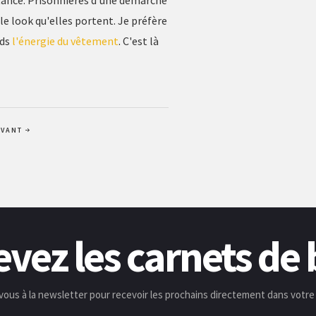
stance. Prisonnières d'une démarche
e look qu'elles portent. Je préfère
nds
l'énergie du vêtement
. C'est là
IVANT
vez les carnets de
vous à la newsletter pour recevoir les prochains directement dans votre 