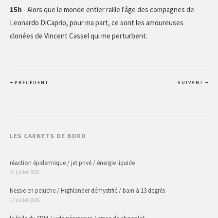
15h
- Alors que le monde entier raille l'âge des compagnes de
Leonardo DiCaprio, pour ma part, ce sont les amoureuses
clonées de Vincent Cassel qui me perturbent.
PRÉCÉDENT
SUIVANT
LES CARNETS DE BORD
réaction épidermique / jet privé / énergie liquide
24 juillet 2026
Nessie en peluche / Highlander démystifié / bain à 13 degrés
17 juillet 2026