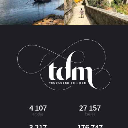
4 107
27 157
articles
brèves
3 217
176 747