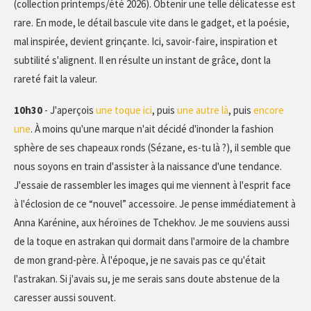
(collection printemps/été 2026). Obtenir une telle délicatesse est
rare. En mode, le détail bascule vite dans le gadget, et la poésie,
mal inspirée, devient grinçante. Ici, savoir-faire, inspiration et
subtilité s'alignent. Il en résulte un instant de grâce, dont la
rareté fait la valeur.
10h30
- J'aperçois
une toque ici
, puis
une autre là
, puis
encore
une
. À moins qu'une marque n'ait décidé d'inonder la fashion
sphère de ses chapeaux ronds (Sézane, es-tu là ?), il semble que
nous soyons en train d'assister à la naissance d'une tendance.
J'essaie de rassembler les images qui me viennent à l'esprit face
à l'éclosion de ce “nouvel” accessoire. Je pense immédiatement à
Anna Karénine, aux héroïnes de Tchekhov. Je me souviens aussi
de la toque en astrakan qui dormait dans l'armoire de la chambre
de mon grand-père. À l'époque, je ne savais pas ce qu'était
l'astrakan. Si j'avais su, je me serais sans doute abstenue de la
caresser aussi souvent.