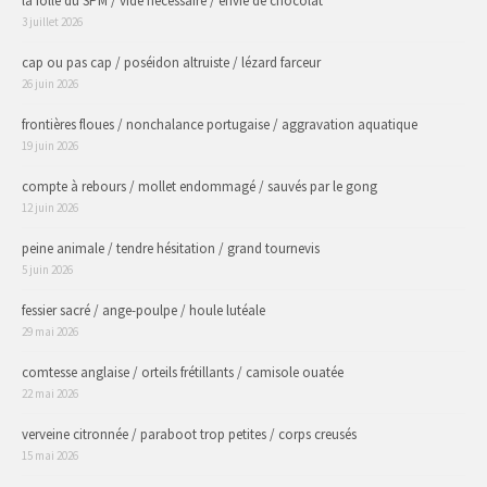
la folle du SPM / vide nécessaire / envie de chocolat
3 juillet 2026
cap ou pas cap / poséidon altruiste / lézard farceur
26 juin 2026
frontières floues / nonchalance portugaise / aggravation aquatique
19 juin 2026
compte à rebours / mollet endommagé / sauvés par le gong
12 juin 2026
peine animale / tendre hésitation / grand tournevis
5 juin 2026
fessier sacré / ange-poulpe / houle lutéale
29 mai 2026
comtesse anglaise / orteils frétillants / camisole ouatée
22 mai 2026
verveine citronnée / paraboot trop petites / corps creusés
15 mai 2026