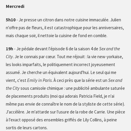
Mercredi
5h10
- Je presse un citron dans notre cuisine immaculée. Julien
n'offre pas de fleurs, il est catastrophique pour les anniversaires,
mais chaque soir, il nettoie la cuisine de fond en comble.
19h
- Je pédale devant l'épisode 6 de la saison 4 de
Sex and the
City
. Je le connais par cœur. Tout me réjouit : la vie new-yorkaise,
les looks imparfaits, le politiquement incorrect joyeusement
assumé. Je cherche un équivalent aujourd'hui. Le seul qui me
vient, c'est
Emily in Paris
. À ceci près que la série est un
Sex and
the City
sous camisole chimique : une publicité ambulante saturée
de placements produits (moi qui adorais Patricia Field, je n'ai
même pas envie de connaître le nom de la styliste de cette série).
J'accélère. Je m'attarde sur l'usure de la robe de Carrie. Une pièce
à l'exact opposé des ensembles griffés de Lily Collins, à peine
sortis de leurs cartons.