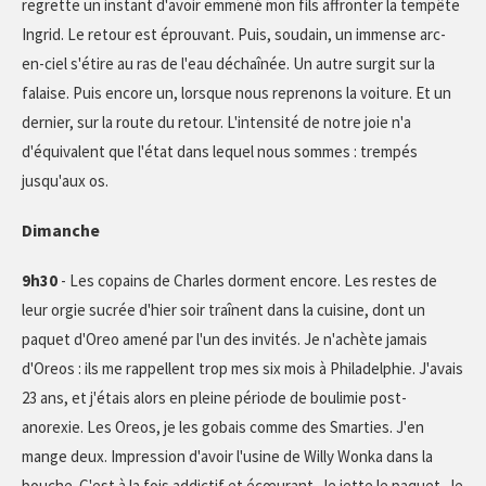
regrette un instant d'avoir emmené mon fils affronter la tempête
Ingrid. Le retour est éprouvant. Puis, soudain, un immense arc-
en-ciel s'étire au ras de l'eau déchaînée. Un autre surgit sur la
falaise. Puis encore un, lorsque nous reprenons la voiture. Et un
dernier, sur la route du retour. L'intensité de notre joie n'a
d'équivalent que l'état dans lequel nous sommes : trempés
jusqu'aux os.
Dimanche
9h30
- Les copains de Charles dorment encore. Les restes de
leur orgie sucrée d'hier soir traînent dans la cuisine, dont un
paquet d'Oreo amené par l'un des invités. Je n'achète jamais
d'Oreos : ils me rappellent trop mes six mois à Philadelphie. J'avais
23 ans, et j'étais alors en pleine période de boulimie post-
anorexie. Les Oreos, je les gobais comme des Smarties. J'en
mange deux. Impression d'avoir l'usine de Willy Wonka dans la
bouche. C'est à la fois addictif et écœurant. Je jette le paquet. Je