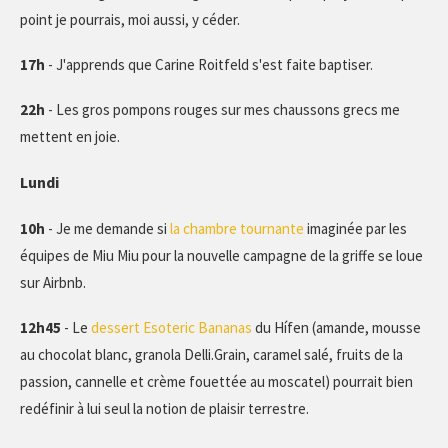
point je pourrais, moi aussi, y céder.
17h
- J'apprends que Carine Roitfeld s'est faite baptiser.
22h
- Les gros pompons rouges sur mes chaussons grecs me
mettent en joie.
Lundi
10h
- Je me demande si
la chambre tournante
imaginée par les
équipes de Miu Miu pour la nouvelle campagne de la griffe se loue
sur Airbnb.
12h45
- Le
dessert Esoteric Bananas
du Hífen (amande, mousse
au chocolat blanc, granola Delli.Grain, caramel salé, fruits de la
passion, cannelle et crème fouettée au moscatel) pourrait bien
redéfinir à lui seul la notion de plaisir terrestre.