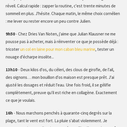
réveil. Calcul rapide : zapper la routine, c'est trente minutes de
sommeil en plus. J'hésite. Chaque matin, le même choix cornélien
: me lever ou rester encore un peu contre Julien.
9h50
- Chez Dries Van Noten, j'aime que Julian Klausner ne me
pousse pas à acheter, mais à réinventer ce que je possède déjà :
tricoter
un col en laine pour mon caban bleu marine
, tester un
nouage d'écharpe insolite...
13h10
- Deux kilos d'os, du céleri, des clous de girofle, de l'ail,
des oignons… mon bouillon d'os maison est presque prêt. J'ai
ajusté les dosages et réduit l'eau. Une fois froid, il se gélifie
complètement, preuve qu'il est riche en collagène. Exactement
ce que je voulais.
16h
- Nous marchons penchés à quarante-cinq degrés sur la
plage, tant le vent est fort. La pluie s'abat violemment. Je