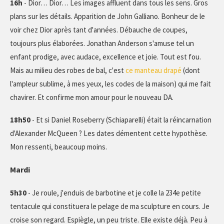
16h
- Dior… Dior… Les images affluent dans tous les sens. Gros
plans sur les détails. Apparition de John Galliano. Bonheur de le
voir chez Dior après tant d'années. Débauche de coupes,
toujours plus élaborées. Jonathan Anderson s'amuse tel un
enfant prodige, avec audace, excellence et joie. Tout est fou.
Mais au milieu des robes de bal, c'est
ce manteau drapé
(dont
l'ampleur sublime, à mes yeux, les codes de la maison) qui me fait
chavirer. Et confirme mon amour pour le nouveau DA.
18h50
- Et si Daniel Roseberry (Schiaparelli) était la réincarnation
d'Alexander McQueen ? Les dates démentent cette hypothèse.
Mon ressenti, beaucoup moins.
Mardi
5h30
- Je roule, j'enduis de barbotine et je colle la 234e petite
tentacule qui constituera le pelage de ma sculpture en cours. Je
croise son regard. Espiègle, un peu triste. Elle existe déjà. Peu à