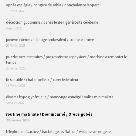
apnée espiègle / congère de sable / nonchalance léopard
15 mars 2026
déception guccienne / danse lente / générosité cérébrale
6 mars 2026
pieuvre interne / héritage ambivalent / sobriété amère
27 février 2026
puzzles vestimentaires / pragmatisme asphyxiant / machine à remonter le
temps
20 février 2026
IA sensible / chat moelleux / curry fédérateur
13 février 2026
divorce hypoglycémique / mensonge enneigé / valise minimaliste
6 février 2026
routine matinale / Dior incarné / Oreos gobés
29 janvier 2026
téléphone désactivé / backstage révélateur / wellness anxiogène