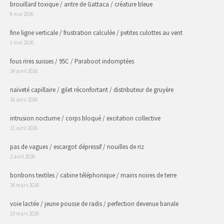
brouillard toxique / antre de Gattaca / créature bleue
8 mai 2026
fine ligne verticale / frustration calculée / petites culottes au vent
1 mai 2026
fous rires suisses / 95C / Paraboot indomptées
24 avril 2026
naïveté capillaire / gilet réconfortant / distributeur de gruyère
18 avril 2026
intrusion nocturne / corps bloqué / excitation collective
11 avril 2026
pas de vagues / escargot dépressif / nouilles de riz
2 avril 2026
bonbons textiles / cabine téléphonique / mains noires de terre
26 mars 2026
voie lactée / jeune pousse de radis / perfection devenue banale
19 mars 2026